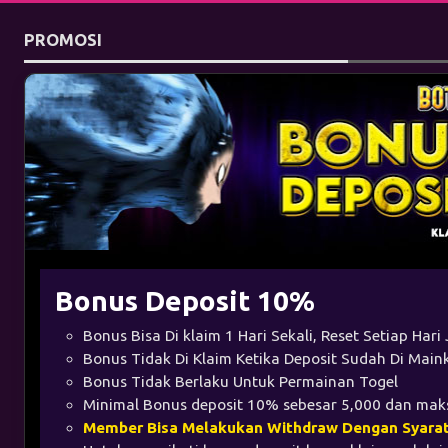
PROMOSI
Bonus Deposit 10%
Bonus Bisa Di klaim 1 Hari Sekali, Reset Setiap Hari
Bonus Tidak Di Klaim Ketika Deposit Sudah Di Main
Bonus Tidak Berlaku Untuk Permainan Togel
Minimal Bonus deposit 10% sebesar 5,000 dan maks
Member Bisa Melakukan Withdraw Dengan Syarat 