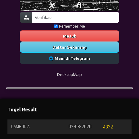
Remember Me
Masuk
Daftar Sekarang
Main di Telegram
Desktop
Wap
Togel Result
CAMBODIA
07-08-2026
4372