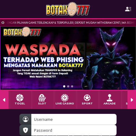
 DENGAN PILIHAN GAME TERLENGKAP & TERPOPULER | DEPOSIT MUDAH WITHDRAW CEPAT | WA RESMI : 08774
TOGEL
SLOT
LIVE CASINO
SPORT
ARCADE
SABU