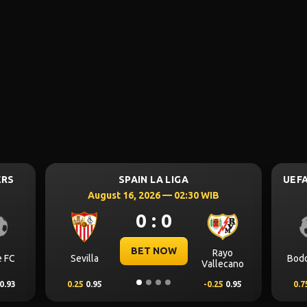
8/8/2026
9/8/2026
9/8/2026
8/8/2026
IGA
SPAIN LA LIGA
 00:30 WIB
August 17, 2026 — 02:30 WIB
0 : 0
W
BET NOW
Getafe
Celta Vigo
Osasuna
0.00
-0.67
0.25
0.76
-0.25
-0.86