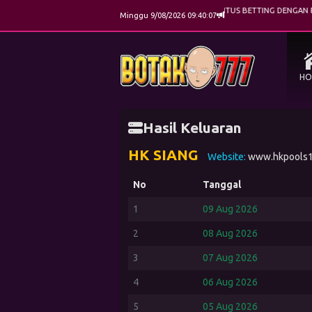
BOTAK777 SITUS BETTING DENGAN PILIHA
Minggu 9/08/2026 09:40:07
HO
Hasil Keluaran
HK SIANG
Website:
www.hkpools
No
Tanggal
1
09 Aug 2026
2
08 Aug 2026
3
07 Aug 2026
4
06 Aug 2026
5
05 Aug 2026