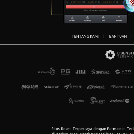
TENTANG KAMI
|
BANTUAN
|
Situs Resmi Terpercaya dengan Permainan Terl