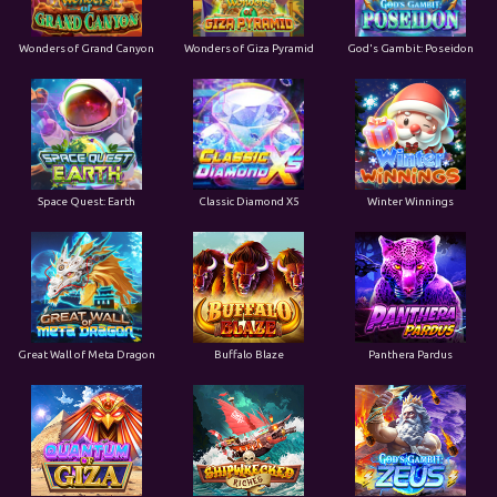
Wonders of Grand Canyon
Wonders of Giza Pyramid
God's Gambit: Poseidon
Space Quest: Earth
Classic Diamond X5
Winter Winnings
Great Wall of Meta Dragon
Buffalo Blaze
Panthera Pardus