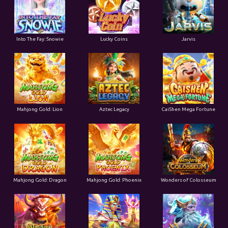
Into The Fay: Snowie
Lucky Coins
Jarvis
Mahjong Gold: Lion
Aztec Legacy
CaiShen Mega Fortune
Mahjong Gold: Dragon
Mahjong Gold: Phoenix
Wonders of Colosseum