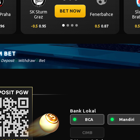
1 : 1
Saint-
e-Li
oise
BET NOW
e-Argentina
e-Denmark
1.00
0.7
0.00
0.94
0.00
0.82
M BET
Deposit
Withdraw
Bet
Bank Lokal
BCA
Mandiri
CIMB