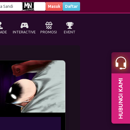
740778954| LINK ALTERNATIF : botak777i.xyz
BOTAK777 SITUS BETTI
Masuk
Daftar
ADE
INTERACTIVE
PROMOSI
EVENT