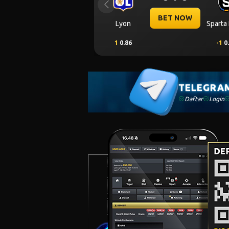
Previous
BET NOW
Union 
Bodo Glimt
Gill
0.75
0.82
-0.75
TELEGRA
Daftar
Login