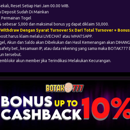
Sekali, Reset Setiap Hari Jam 00.00 WIB.
ka Deposit Sudah Di Mainkan
k Permainan Togel
 sebesar 5,000 dan maksimal bonus yg dapat diklaim 50,000.
Withdraw Dengan Syarat Turnover 5x Dari Total Turnover + Bonus
osit harus klaim melalui LIVECHAT atau WHATSAPP.
ogel, Akun dan Saldo akan Dibekukan dan Hasil Kemenangan akan DIHAN
safety bet , kesamaan IP, atau data rekening yang sama maka BOTAK777
n tersebut.
mblokir akun member jika Terindikasi Melakukan Kecurangan.