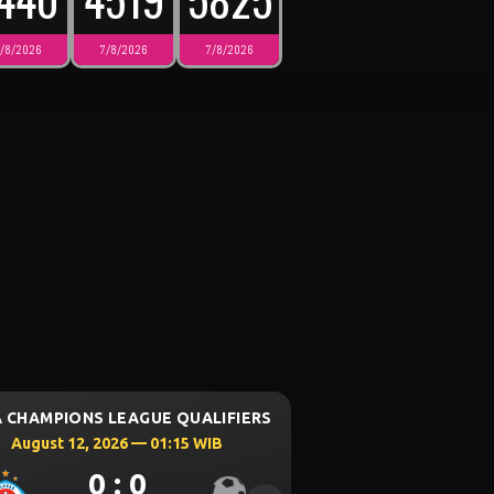
/8/2026
7/8/2026
7/8/2026
OTBALL F24 ELITE CLUB FRIENDLY
August 8, 2026 — 06:15 WIB
0 : 0