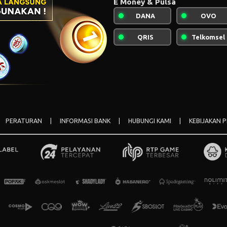
E Money & Pulsa
DANA
OVO
QRIS
Telkomsel
PERATURAN
|
INFORMASI BANK
|
HUBUNGI KAMI
|
KEBIJAKAN P