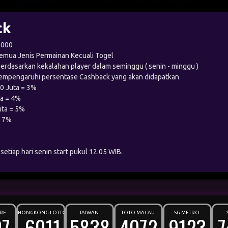
ck
.000
emua Jenis Permainan Kecuali Togel
erdasarkan kekalahan player dalam seminggu ( senin - minggu )
empengaruhi persentase Cashback yang akan didapatkan
10 Juta = 3%
ta = 4%
uta = 5%
= 7%
etiap hari senin start pukul 12.05 WIB.
ORE
HONGKONG LOTTO
TAIWAN
TOTO MACAU
SG METRO
07
6011
5838
4072
9123
7