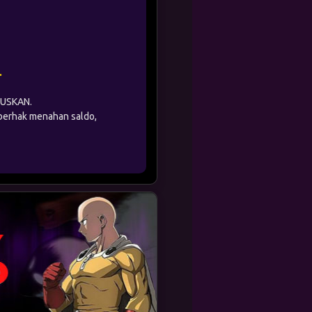
.
GUSKAN.
 berhak menahan saldo,