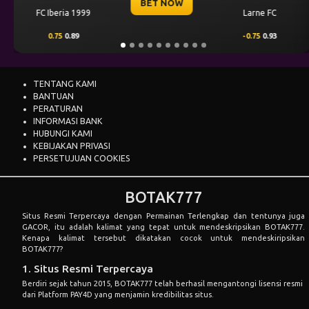
 NOW
BET N
Larne FC
Sevilla
-0.75
0.93
0.25
0.95
TENTANG KAMI
BANTUAN
PERATURAN
INFORMASI BANK
HUBUNGI KAMI
KEBIJAKAN PRIVASI
PERSETUJUAN COOKIES
BOTAK777
Situs Resmi Terpercaya dengan Permainan Terlengkap dan tentunya juga
GACOR, itu adalah kalimat yang tepat untuk mendeskripsikan BOTAK777.
Kenapa kalimat tersebut dikatakan cocok untuk mendeskiripsikan
BOTAK777?
1. Situs Resmi Terpercaya
Berdiri sejak tahun 2015, BOTAK777 telah berhasil mengantongi lisensi resmi
dari Platform PAY4D yang menjamin kredibilitas situs.