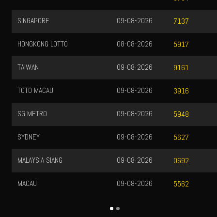
SINGAPORE
09-08-2026
7137
HONGKONG LOTTO
08-08-2026
5917
TAIWAN
09-08-2026
9161
TOTO MACAU
09-08-2026
3916
SG METRO
09-08-2026
5948
SYDNEY
09-08-2026
5627
MALAYSIA SIANG
09-08-2026
0692
MACAU
09-08-2026
5562