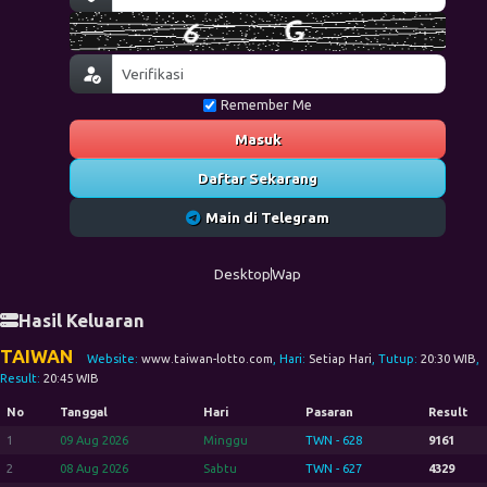
Remember Me
Masuk
Daftar Sekarang
Main di Telegram
Desktop
Wap
Hasil Keluaran
TAIWAN
Website:
www.taiwan-lotto.com
, Hari:
Setiap Hari
, Tutup:
20:30 WIB
,
Result:
20:45 WIB
No
Tanggal
Hari
Pasaran
Result
1
09 Aug 2026
Minggu
TWN - 628
9161
2
08 Aug 2026
Sabtu
TWN - 627
4329