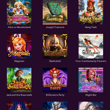
Alice in Wonderland
Jungle Treasure
Hang Tuah
Magician
Baahubali
Four Gentlemanly Flowers
Jack and the Beanstalk
Billionaire Party
Night Bar