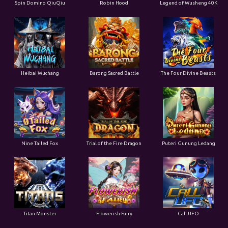
Spin Domino QiuQiu
Robin Hood
Legend of Wusheng 40K
Heibai Wuchang
Barong Sacred Battle
The Four Divine Beasts
Nine Tailed Fox
Trial of the Fire Dragon
Puteri Gunung Ledang
Titan Monster
Flowerish Fairy
Call UFO