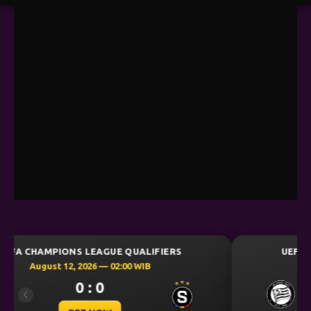
UEFA CHAMPIONS LEAGUE QUALIFIERS
August 12, 2026 — 01:30 WIB
0 : 0
Previous
Next