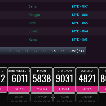
Senin
MYD - 867
Minggu
MYD - 866
Sabtu
MYD - 865
Jumat
MYD - 864
Kamis
MYD - 863
8
9
10
11
12
13
14
15
Last ( 73 )
ORE
HONGKONG LOTTO
TAIWAN
TOTO MACAU
SG METRO
02
6011
5838
9031
4821
8
26
7/8/2026
7/8/2026
8/8/2026
8/8/2026
8
QATAR
TOTO WUHAN
HK SIANG
MALAYSIA
3158
6301
2476
6851