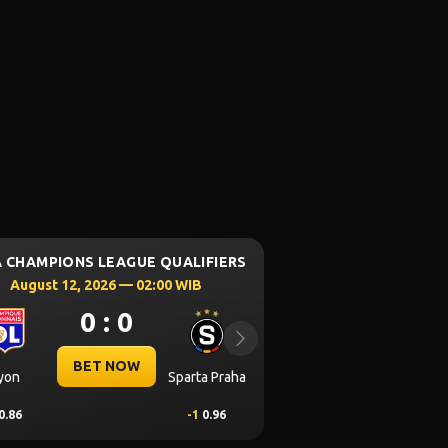
UEFA CHAMPIONS LEAGUE QUALIFIERS
August 11, 2026 — 22:59 WIB
0 : 0
Next
BET NOW
Union Saint-
Bodo Glimt
Gilloise
0.75
0.88
-0.75
0.94