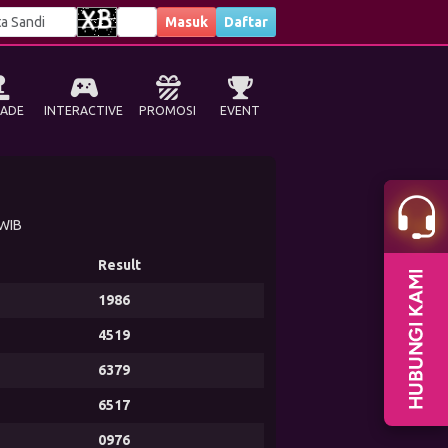
7740778954| LINK ALTERNATIF : botak777i.xyz
BOTAK777 SITUS BETT
Masuk
Daftar
ADE
INTERACTIVE
PROMOSI
EVENT
 WIB
Result
1986
4519
6379
6517
0976