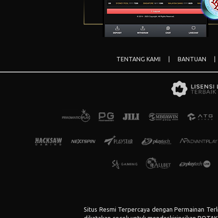
TENTANG KAMI
|
BANTUAN
|
Situs Resmi Terpercaya dengan Permainan Terl