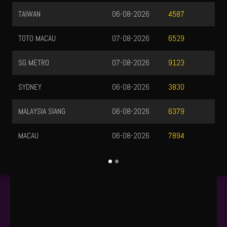
TAIWAN
06-08-2026
4587
TOTO MACAU
07-08-2026
6529
SG METRO
07-08-2026
9123
SYDNEY
06-08-2026
3830
MALAYSIA SIANG
06-08-2026
6379
MACAU
06-08-2026
7894