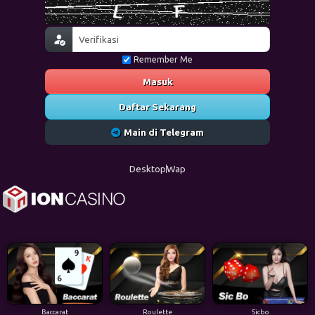
Remember Me
Masuk
Daftar Sekarang
Main di Telegram
Desktop
Wap
Baccarat
Roulette
Sicbo