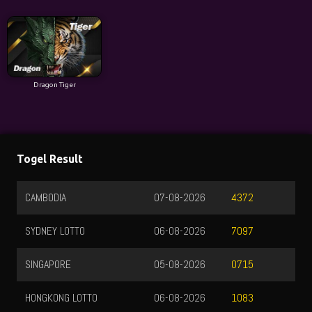
Dragon Tiger
Togel Result
CAMBODIA
07-08-2026
4372
SYDNEY LOTTO
06-08-2026
7097
SINGAPORE
05-08-2026
0715
HONGKONG LOTTO
06-08-2026
1083