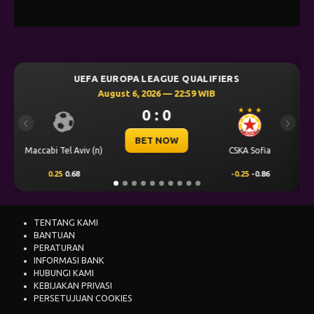
ROPA LEAGUE QUALIFIERS
UEFA EUROPA 
ust 6, 2026 — 22:59 WIB
August 7, 
0 : 0
Previous
Next
BET NOW
B
CSKA Sofia
Lincoln Red Imps (n)
-0.25
-0.86
-0.75
-0.86
TENTANG KAMI
BANTUAN
PERATURAN
INFORMASI BANK
HUBUNGI KAMI
KEBIJAKAN PRIVASI
PERSETUJUAN COOKIES