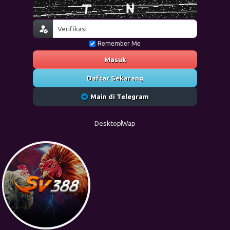
Remember Me
Masuk
Daftar Sekarang
Main di Telegram
Desktop
Wap