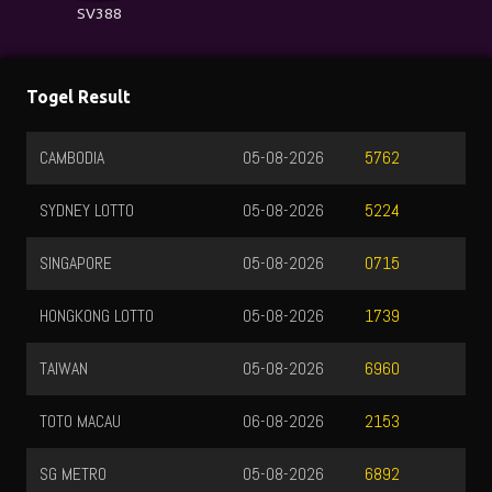
SV388
Togel Result
CAMBODIA
05-08-2026
5762
SYDNEY LOTTO
05-08-2026
5224
SINGAPORE
05-08-2026
0715
HONGKONG LOTTO
05-08-2026
1739
TAIWAN
05-08-2026
6960
TOTO MACAU
06-08-2026
2153
SG METRO
05-08-2026
6892