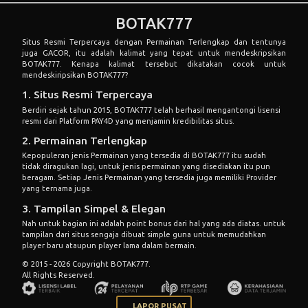
BOTAK777
Situs Resmi Terpercaya dengan Permainan Terlengkap dan tentunya
juga GACOR, itu adalah kalimat yang tepat untuk mendeskripsikan
BOTAK777. Kenapa kalimat tersebut dikatakan cocok untuk
mendeskiripsikan BOTAK777?
1. Situs Resmi Terpercaya
Berdiri sejak tahun 2015, BOTAK777 telah berhasil mengantongi lisensi
resmi dari Platform PAY4D yang menjamin kredibilitas situs.
2. Permainan Terlengkap
Kepopuleran jenis Permainan yang tersedia di BOTAK777 itu sudah
tidak diragukan lagi, untuk jenis permainan yang disediakan itu pun
beragam. Setiap Jenis Permainan yang tersedia juga memiliki Provider
yang ternama juga.
3. Tampilan Simpel & Elegan
Nah untuk bagian ini adalah point bonus dari hal yang ada diatas. untuk
tampilan dari situs sengaja dibuat simple guna untuk memudahkan
player baru ataupun player lama dalam bermain.
© 2015 - 2026 Copyright BOTAK777.
All Rights Reserved.
LAPOR PUSAT