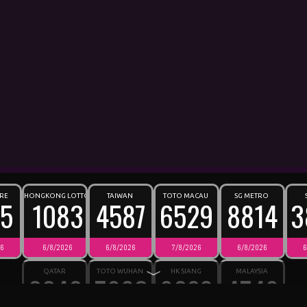
ORE
HONGKONG LOTTO
TAIWAN
TOTO MACAU
SG METRO
15
1083
4587
6529
8814
3
26
6/8/2026
6/8/2026
7/8/2026
6/8/2026
6
QATAR
TOTO WUHAN
HK SIANG
MALAYSIA
6642
5883
9220
4549