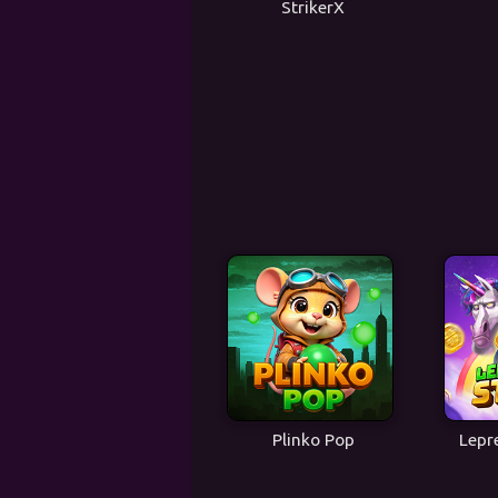
StrikerX
Plinko Pop
Lepr