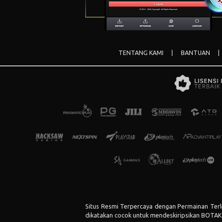
TENTANG KAMI
|
BANTUAN
|
Situs Resmi Terpercaya dengan Permainan Terl