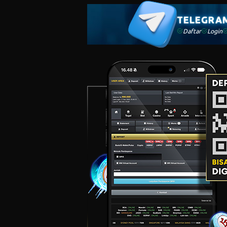
TELEGRA
Daftar
Login