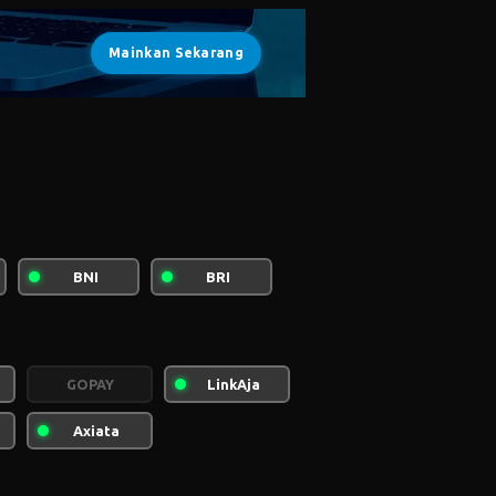
Mainkan Sekarang
BNI
BRI
GOPAY
LinkAja
Axiata