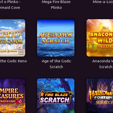
rl o Plinko -
Mega Fire Blaze:
Mine-a-Lic
rmaid Cove
Plinko
 the Gods: Keno
Age of the Gods:
Anaconda W
Scratch
Scratch