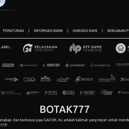
PERATURAN
|
INFORMASI BANK
|
HUBUNGI KAMI
|
KEBIJAKAN P
BOTAK777
engkap dan tentunya juga GACOR, itu adalah kalimat yang tepat untuk mend