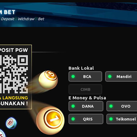
M BET
Deposit
Withdraw
Bet
Bank Lokal
BCA
Mandiri
CIMB
E Money & Pulsa
DANA
OVO
QRIS
Telkomsel