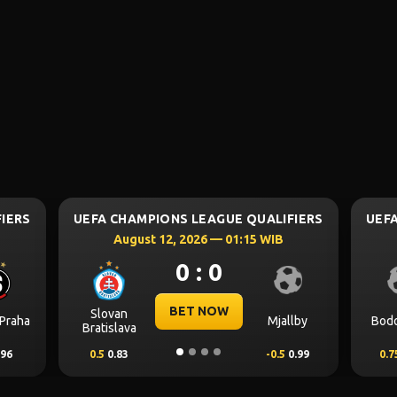
6/8/2026
7/8/2026
6/8/2026
6/8/2026
NAL
E-FOOTBALL F24 ELITE CLUB FRIENDLY
E-FO
August 7, 2026 — 09:00 WIB
0 : 0
BET NOW
e-RB Leipzig
e-Feyenoord
e-Ba
gium
1.5
0.68
-1.5
-0.92
0.0
0.95