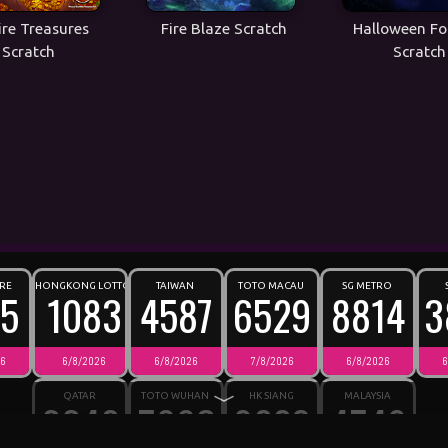
re Treasures
Fire Blaze Scratch
Halloween Fo
Scratch
Scratch
ORE
HONGKONG LOTTO
TAIWAN
TOTO MACAU
SG METRO
15
1083
4587
6529
8814
3
26
6/8/2026
6/8/2026
7/8/2026
6/8/2026
6
QATAR
TOTO WUHAN
HK SIANG
MALAYSIA
6642
5883
9220
4549