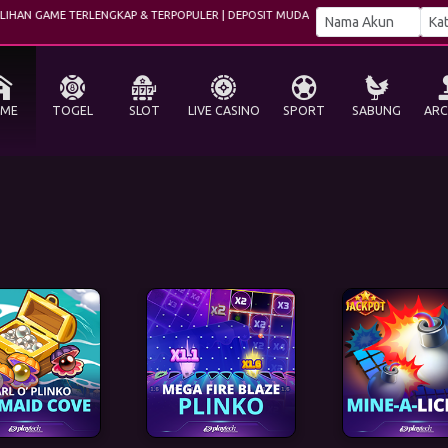
ME TERLENGKAP & TERPOPULER | DEPOSIT MUDAH WITHDRAW CEPAT | WA RESMI : 0877
ME
TOGEL
SLOT
LIVE CASINO
SPORT
SABUNG
ARC