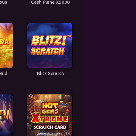
ious
Cash Plane X5000
ild
Blitz Scratch