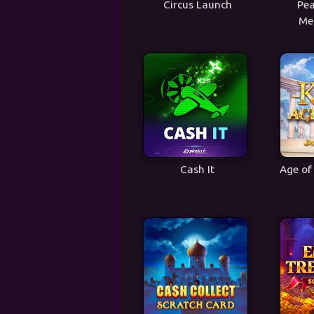
Circus Launch
Pea
Me
Cash It
Age of