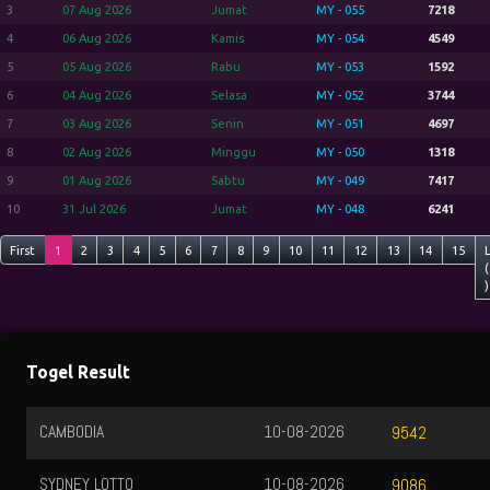
3
07 Aug 2026
Jumat
MY - 055
7218
4
06 Aug 2026
Kamis
MY - 054
4549
5
05 Aug 2026
Rabu
MY - 053
1592
6
04 Aug 2026
Selasa
MY - 052
3744
7
03 Aug 2026
Senin
MY - 051
4697
8
02 Aug 2026
Minggu
MY - 050
1318
9
01 Aug 2026
Sabtu
MY - 049
7417
10
31 Jul 2026
Jumat
MY - 048
6241
First
1
2
3
4
5
6
7
8
9
10
11
12
13
14
15
(
)
Togel Result
CAMBODIA
10-08-2026
9542
SYDNEY LOTTO
10-08-2026
9086