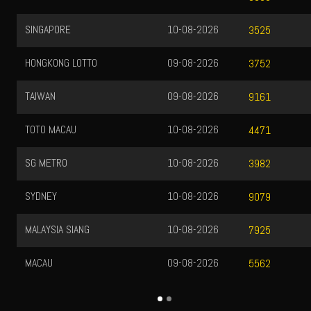
SINGAPORE
10-08-2026
3525
HONGKONG LOTTO
09-08-2026
3752
TAIWAN
09-08-2026
9161
TOTO MACAU
10-08-2026
4471
SG METRO
10-08-2026
3982
SYDNEY
10-08-2026
9079
MALAYSIA SIANG
10-08-2026
7925
MACAU
09-08-2026
5562