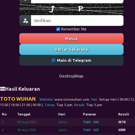
Remember Me
Masuk
Daftar Sekarang
Main di Telegram
Desktop
Wap
Hasil Keluaran
TOTO WUHAN
Website:
www.totowuhan.com
, Hari:
Setiap Hari ( 09:00 | 12:
15:00 | 18:00 | 21:00 | 00:00 )
, Tutup:
Tiap 3 jam
, Result:
Tiap 3 jam
No
Tanggal
Hari
Pasaran
Result
1
08 Aug 2026
Sabtu
TWH - 546
0578
2
08 Aug 2026
Sabtu
TWH - 545
6989