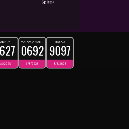
Spire+
SYDNEY
MALAYSIA SIANG
MACAU
627
0692
9097
/8/2026
9/8/2026
8/8/2026