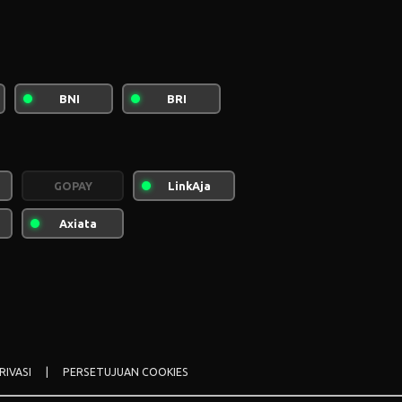
BNI
BRI
GOPAY
LinkAja
Axiata
RIVASI
|
PERSETUJUAN COOKIES