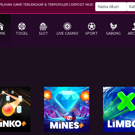
N GAME TERLENGKAP & TERPOPULER | DEPOSIT MUDAH WITHDRAW CEPAT | WA RESMI : 
ME
TOGEL
SLOT
LIVE CASINO
SPORT
SABUNG
ARC