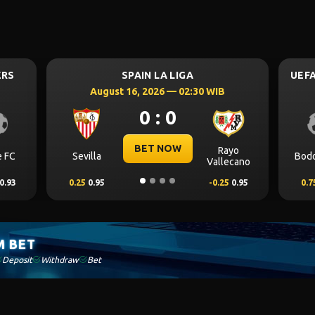
EAGUE QUALIFIERS
SPAIN LA LIGA
6 — 00:00 WIB
August 16, 2026 — 00:30 WIB
 0
0 : 0
NOW
BET NOW
Dinamo
Alaves
Getafe
Zagreb
1.25
0.82
0.00
0.57
0.00
-0.6
M BET
Deposit
Withdraw
Bet