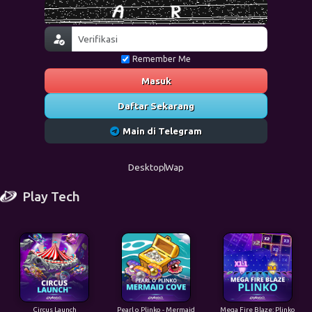
Remember Me
Masuk
Daftar Sekarang
Main di Telegram
Desktop
Wap
Play Tech
Circus Launch
Pearl o Plinko - Mermaid
Mega Fire Blaze: Plinko