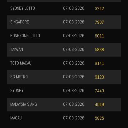
SYDNEY LOTTO
07-08-2026
3712
SINGAPORE
07-08-2026
7907
HONGKONG LOTTO
07-08-2026
6011
TAIWAN
07-08-2026
5838
TOTO MACAU
07-08-2026
9141
SG METRO
07-08-2026
9123
SYDNEY
07-08-2026
7440
MALAYSIA SIANG
07-08-2026
4519
MACAU
07-08-2026
5825