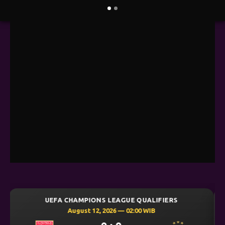
IFIERS
UEFA CHAMPIONS LEAGUE QUALIFIER
August 12, 2026 — 01:30 WIB